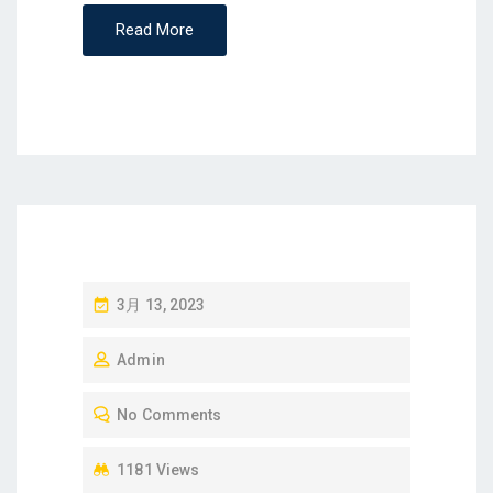
Read More
P
3月 13, 2023
O
Admin
S
T
No Comments
E
D
1181 Views
O