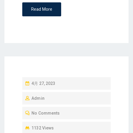
Read More
P
4月 27, 2023
O
Admin
S
T
No Comments
E
D
1132 Views