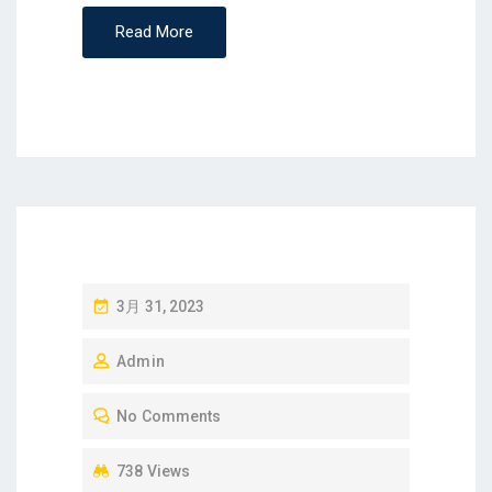
Read More
P
3月 31, 2023
O
Admin
S
T
No Comments
E
D
738 Views
O