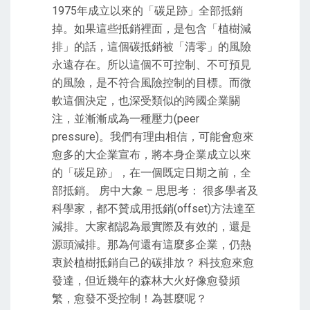
1975年成立以來的「碳足跡」全部抵銷
掉。如果這些抵銷裡面，是包含「植樹減
排」的話，這個碳抵銷被「清零」的風險
永遠存在。所以這個不可控制、不可預見
的風險，是不符合風險控制的目標。而微
軟這個決定，也深受類似的跨國企業關
注，並漸漸成為一種壓力(peer
pressure)。我們有理由相信，可能會愈來
愈多的大企業宣布，將本身企業成立以來
的「碳足跡」，在一個既定日期之前，全
部抵銷。 房中大象 – 思思考： 很多學者及
科學家，都不贊成用抵銷(offset)方法達至
減排。大家都認為最實際及有效的，還是
源頭減排。那為何還有這麼多企業，仍熱
衷於植樹抵銷自己的碳排放？ 科技愈來愈
發達，但近幾年的森林大火好像愈發頻
繁，愈發不受控制！為甚麼呢？