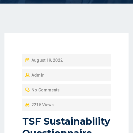
P
August 19, 2022
O
Admin
S
T
No Comments
E
D
2215 Views
O
TSF Sustainability
N