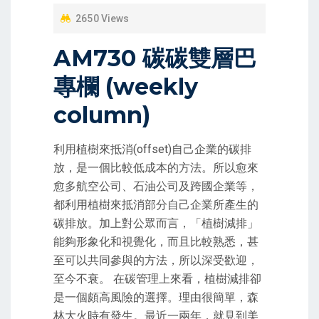
D
2650 Views
O
AM730 碳碳雙層巴
N
專欄 (weekly
column)
利用植樹來抵消(offset)自己企業的碳排
放，是一個比較低成本的方法。所以愈來
愈多航空公司、石油公司及跨國企業等，
都利用植樹來抵消部分自己企業所產生的
碳排放。加上對公眾而言，「植樹減排」
能夠形象化和視覺化，而且比較熟悉，甚
至可以共同參與的方法，所以深受歡迎，
至今不衰。 在碳管理上來看，植樹減排卻
是一個頗高風險的選擇。理由很簡單，森
林大火時有發生。最近一兩年，就見到美