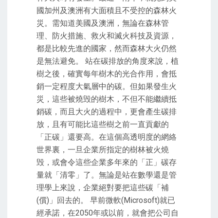
國加州及澳洲有大面積且不受控的森林火
災。需知道美國及澳洲，無論在森林管
理、防火措施、救火和滅火科技及資源，
都是比較先進的國家，然而森林大火仍然
是無法避免。 站在碳排放的角度來說，植
樹之後，確實每年樹木的光合作用，會抵
銷一定程度大氣層中的碳。但如果發生火
災，這些被燒毁的樹木，不但不能繼續抵
銷碳，而且大火的過程中，更會產生碳排
放，且有可能比這些樹之前一直貢獻的
「正碳」還要高。在這個高透明度的網絡
世界裏，一旦企業所指定的樹林被火燒
毁，或會令這些企業多年來的「正」碳存
量就「清零」了。無論是站在數學還是管
理學上來說，企業絕對要把這些碳「補
(償)」回去的。 早前微軟(Microsoft)就已
經承諾，在2050年或以前，就會把公司自