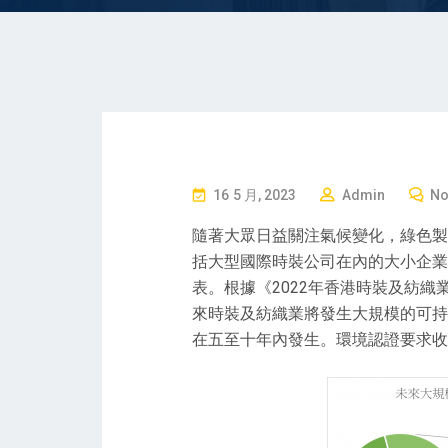
P
16 5 月, 2023
Admin
No
O
隨著大眾日益關注氣候變化，綠色製
S
括大型國際時裝公司在內的大小企業
T
表。根據《2022年香港時裝及紡
E
來時裝及紡織業將發生大規模的可持
D
在五至十年內發生。環境認證要求收
O
N