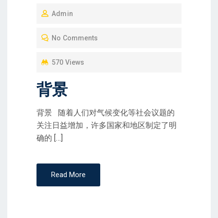
O
Admin
S
T
No Comments
E
D
570 Views
O
背景
N
背景 随着人们对气候变化等社会议题的
关注日益增加，许多国家和地区制定了明
确的 […]
Read More