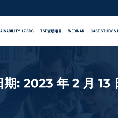
AINABILITY-17 SDG
TSF資助項目
WEBINAR
CASE STUDY & 
期: 2023 年 2 月 13