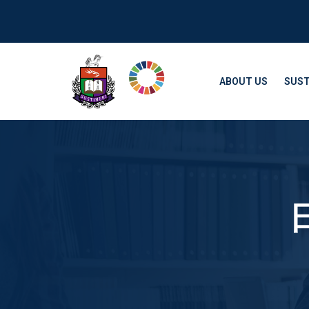
ABOUT US
SUST
日