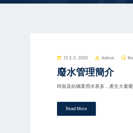
P
13 2 月, 2023
Admin
No
O
廢水管理簡介
S
T
時裝及紡織業用水甚多，產生大量廢
E
D
O
Read More
N